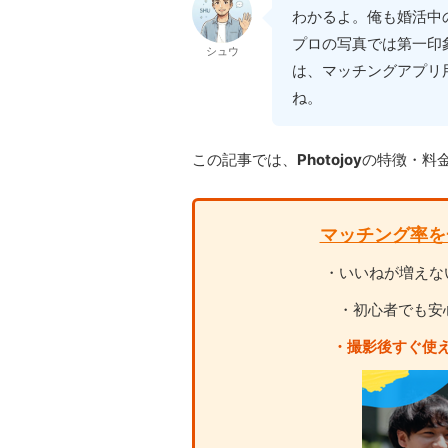
わかるよ。俺も婚活中
プロの写真では第一印
シュウ
は、マッチングアプリ
ね。
この記事では、
Photojoy
の特徴・料
マッチング率を一
・いいねが増えな
・初心者でも安
・撮影後すぐ使