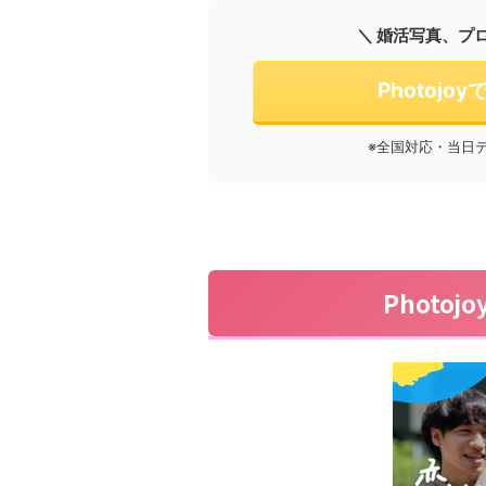
＼ 婚活写真、プ
Photoj
※全国対応・当日
Photo