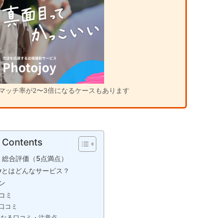
マッチ率が2〜3倍になるケースもあります
f Contents
joy 総合評価（5点満点）
joyとはどんなサービス？
ン
コミ
口コミ
になる口コミ・注意点