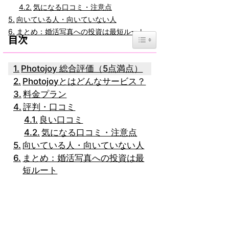
気になる口コミ・注意点
向いている人・向いていない人
まとめ：婚活写真への投資は最短ルート
Toggle Table of Content
目次
Photojoy 総合評価（5点満点）
Photojoyとはどんなサービス？
料金プラン
評判・口コミ
良い口コミ
気になる口コミ・注意点
向いている人・向いていない人
まとめ：婚活写真への投資は最
短ルート