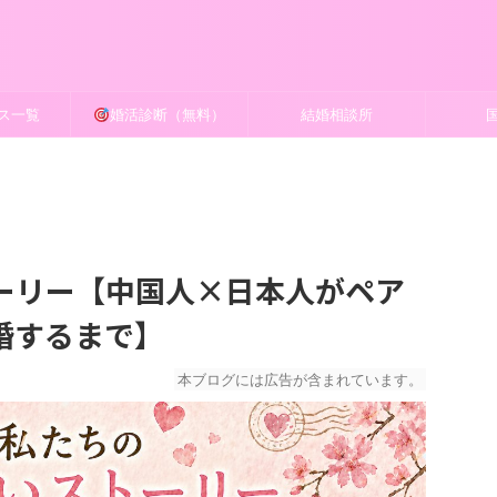
ス一覧
婚活診断（無料）
結婚相談所
ーリー【中国人×日本人がペア
婚するまで】
本ブログには広告が含まれています。