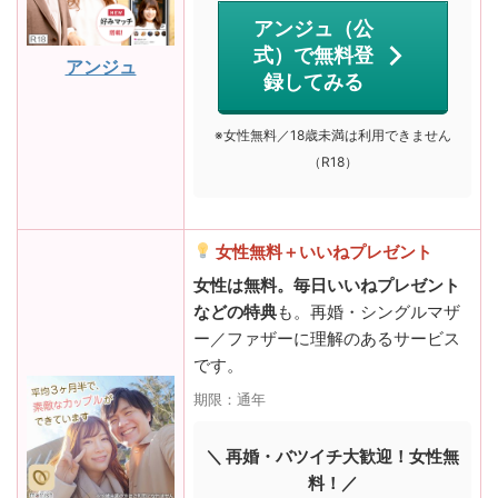
アンジュ（公
式）で無料登
アンジュ
録してみる
※女性無料／18歳未満は利用できません
（R18）
女性無料＋いいねプレゼント
女性は無料。毎日いいねプレゼント
などの特典
も。再婚・シングルマザ
ー／ファザーに理解のあるサービス
です。
期限：通年
＼ 再婚・バツイチ大歓迎！女性無
料！／