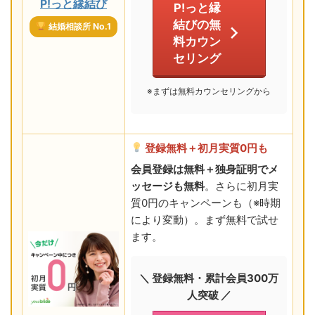
P!っと縁結び
P!っと縁
結びの無
結婚相談所 No.1
料カウン
セリング
※まずは無料カウンセリングから
登録無料＋初月実質0円も
会員登録は無料＋独身証明でメ
ッセージも無料
。さらに初月実
質0円のキャンペーンも（※時期
により変動）。まず無料で試せ
ます。
＼ 登録無料・累計会員300万
人突破 ／