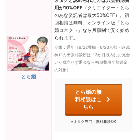
オタクと認められた方は入会初期費
用が10%OFF
（クリエイター・とら
のあな委託者は最大50%OFF）。初
回相談は無料。オンライン版「とら
婚コネクト」なら月額制で安く始め
られます。
期限：通年（8/22豊橋・8/23京都・8/30
神戸の出張相談所は「3か月以内にお見合
いが成立せず退会なら初期費用全額返金」
の対象）
とら婚
とら婚の無
料相談はこ
ちら
※オタク専門・無料相談OK