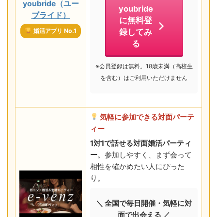
youbride（ユー
youbride
ブライド）
に無料登
婚活アプリ No.1
録してみ
る
※会員登録は無料。18歳未満（高校生
を含む）はご利用いただけません
気軽に参加できる対面パーテ
ィー
1対1で話せる対面婚活パーティ
ー
。参加しやすく、まず会って
相性を確かめたい人にぴった
り。
＼ 全国で毎日開催・気軽に対
面で出会える ／