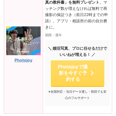
真の教科書」を無料プレゼント
。マ
ッチング数が増えなければ無料で再
撮影の保証つき（前日22時までの申
請）。アプリ・相談所の前の自分磨
きに。
期限：通年
＼ 婚活写真、プロに任せるだけで
いいねが増える！ ／
Photojoy
Photojoyで撮
影を今すぐ予
約する
※全国対応・当日データ渡し・初回でも安
心のフルサポート