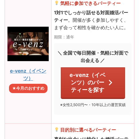
気軽に参加できるパーティー
1対1でしっかり話せる対面婚活パー
ティー
。開催が多く参加しやすく、
まず会って相性を確かめたい人に。
期限：通年
＼ 全国で毎日開催・気軽に対面で
出会える ／
e-venz（イベン
e-venz（イベ
ツ）
ンツ）のパー
★今月のおすすめ
ティーを探す
※女性2,500円〜・10年以上の運営実績
目的別に選べるパーティー