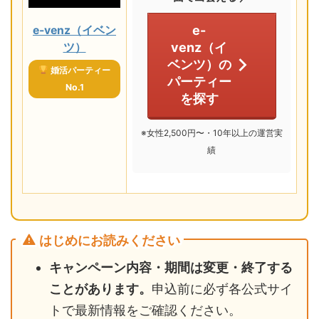
e-
e-venz（イベン
venz（イ
ツ）
ベンツ）の
婚活パーティー
パーティー
No.1
を探す
※女性2,500円〜・10年以上の運営実
績
はじめにお読みください
キャンペーン内容・期間は変更・終了する
ことがあります。
申込前に必ず各公式サイ
トで最新情報をご確認ください。