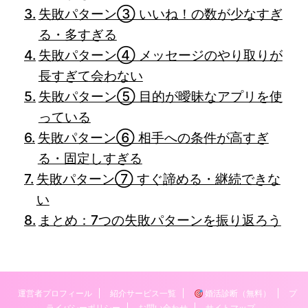
失敗パターン③ いいね！の数が少なすぎ
る・多すぎる
失敗パターン④ メッセージのやり取りが
長すぎて会わない
失敗パターン⑤ 目的が曖昧なアプリを使
っている
失敗パターン⑥ 相手への条件が高すぎ
る・固定しすぎる
失敗パターン⑦ すぐ諦める・継続できな
い
まとめ：7つの失敗パターンを振り返ろう
運営者プロフィール
紹介サービス一覧
婚活診断（無料）
プ
ライバシーポリシー
お問い合わせ
サイトマップ