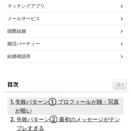
マッチングアプリ
メールサービス
国際結婚
婚活パーティー
結婚相談所
Toggl
目次
失敗パターン① プロフィールが雑・写真
が暗い
失敗パターン② 最初のメッセージがテン
プレすぎる